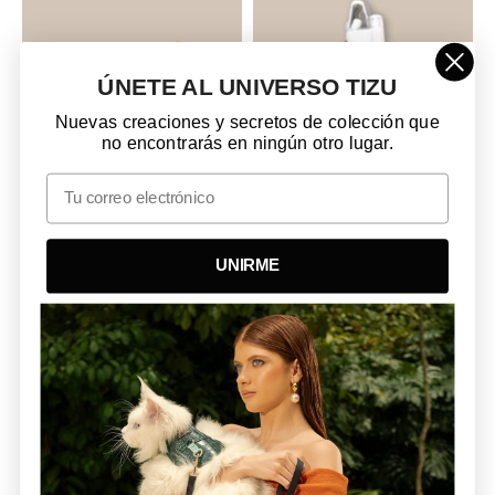
ÚNETE AL UNIVERSO TIZU
Nuevas creaciones y secretos de colección que
no encontrarás en ningún otro lugar.
Email
Juguete Confite Miuth x2
Corta Uñas Ballena
Unidades
$42.000 COP
$13.000 COP
UNIRME