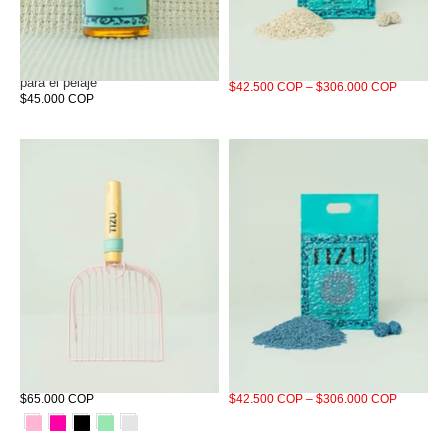
Tizuleire Miuth elixir de salmón
Arena Tizu Inoloro/Neutra 5,5 LBS
para el pelaje
$42.500 COP – $306.000 COP
$45.000 COP
Pala Tizu
Arena Tizu Grand Roso 5,5 LBS
$65.000 COP
$42.500 COP – $306.000 COP