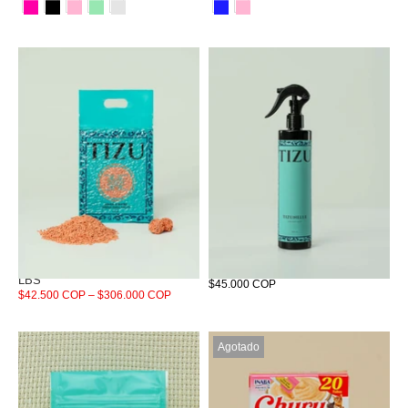
Arena Tizu Soleil D Bianc 5,5
Tizunelle Miuth
LBS
$45.000 COP
$42.500 COP – $306.000 COP
Agotado