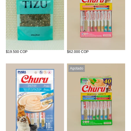
Catnip Tizuna
Churu x20
$19.500 COP
$62.000 COP
Agotado