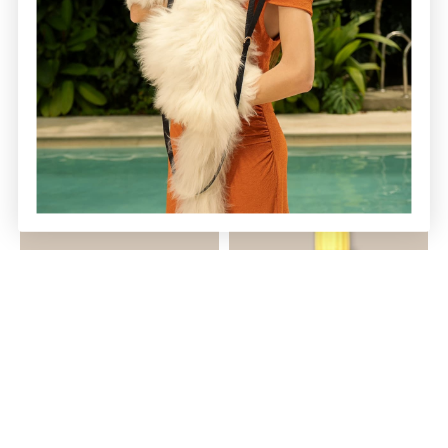
Bolsas Ecológicas Para Tizu y
Collier Miuth Syrius
Miuth
$75.000 COP
$55.000 COP
Juguete Pelota con Plumas Miuth
Lima para Uñas Cactus
$9.900 COP
$70.000 COP