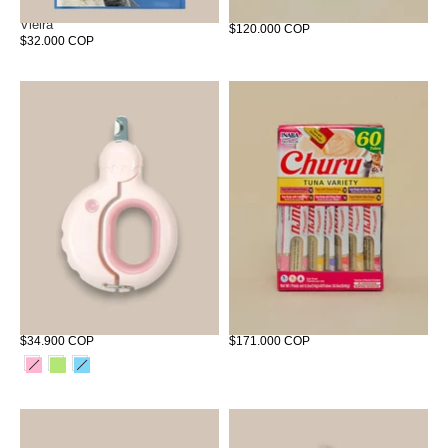
Churu x10 Unidades de Atún con
Churu x40
Vieira
$120.000 COP
$32.000 COP
Corta Uñas Helado
Churu x60
$34.900 COP
$171.000 COP