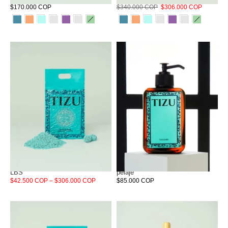
$170.000 COP
$340.000 COP
$306.000 COP
Arena Tizu Talco de Bebé 5,5
Tizuleire elixir de salmón para el
LBS
pelaje
$42.500 COP – $306.000 COP
$85.000 COP