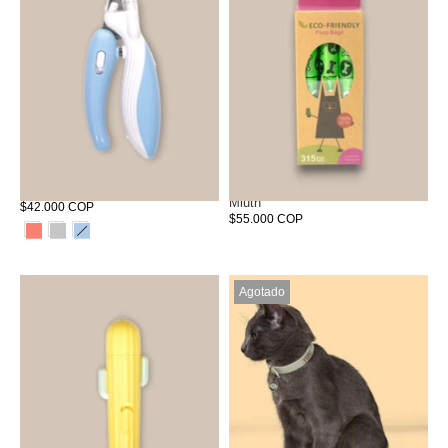
Corta Uñas Ballena
Bolsas Ecológicas Para Tizu y
Miuth
$42.000 COP
$55.000 COP
Agotado