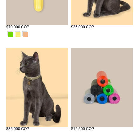
Lima para Uñas Cactus
Collier Coco Plateado Miuth
$70.000 COP
$35.000 COP
Collier Coco Dorado Miuth
Bolsas x6 para Tizu y Miuth
$35.000 COP
$12.500 COP