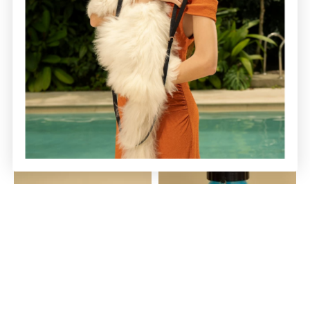
Juguete Piña Chillón
Comedero Antireflujo Angel
$35.000 COP
$25.000 COP
Comedero Doble Lolita
Termo
$35.000 COP
$22.500 COP