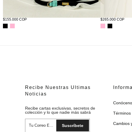
Correa Tizu Scultóra Pequeña
Corso Tizu Scultó
$155.000 COP
$265.000 COP
Recibe Nuestras Ultimas
Inform
Noticias
Conóceno
Recibe cartas exclusivas, secretos de
colección y lo que nadie más sabrá
Términos 
Cambios y
Suscríbete