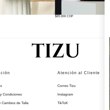
ra XS-S
Tizuleire elixir de salmón para el pelaj
$85.000 COP
ación
Atención al Cliente
s
Correo Tizu
y Condiciones
Instagram
 Cambios de Talla
TikToK