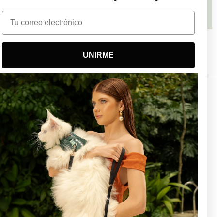
Email
e
Tizunuit - Bruma de Serenidad
$45.000 COP
UNIRME
Boutiques Tizu