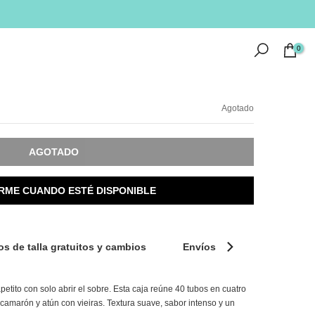
0
Agotado
AGOTADO
RME CUANDO ESTÉ DISPONIBLE
s de talla gratuitos y cambios
Envíos
Métodos de 
etito con solo abrir el sobre. Esta caja reúne 40 tubos en cuatro
n camarón y atún con vieiras. Textura suave, sabor intenso y un