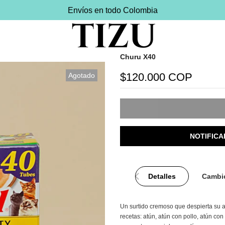
Envíos en todo Colombia
Churu X40
$120.000 COP
Agotado
NOTIFICA
Detalles
Cambio
Un surtido cremoso que despierta su ap
recetas: atún, atún con pollo, atún co