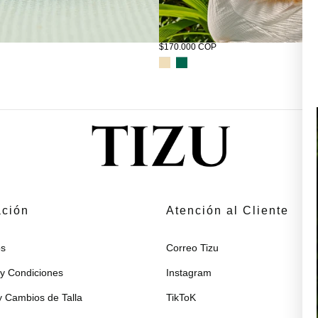
xir de salmón para el pelaje
Corso Rilievo Miuth 2XS
$170.000 COP
ación
Atención al Cliente
s
Correo Tizu
y Condiciones
Instagram
 Cambios de Talla
TikToK