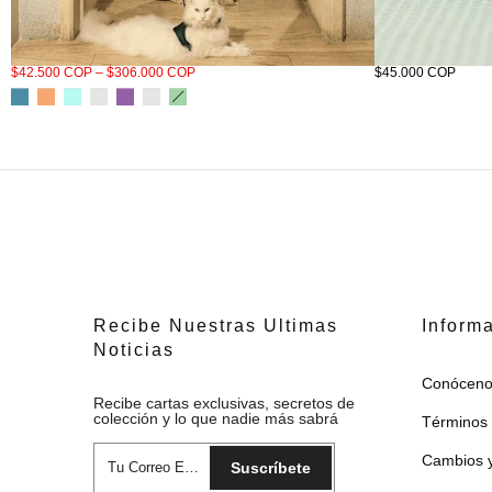
Arena Tizu
Tizuleire Miuth eli
$42.500 COP – $306.000 COP
$45.000 COP
Recibe Nuestras Ultimas
Inform
Noticias
Conóceno
Recibe cartas exclusivas, secretos de
colección y lo que nadie más sabrá
Términos 
Cambios y
Suscríbete