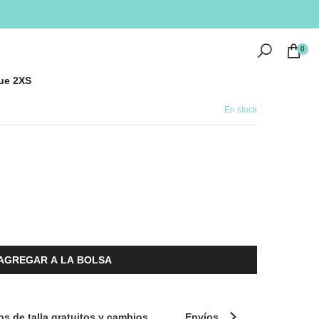
0
ue 2XS
En stock
AGREGAR A LA BOLSA
s de talla gratuitos y cambios
Envíos
Métodos de 