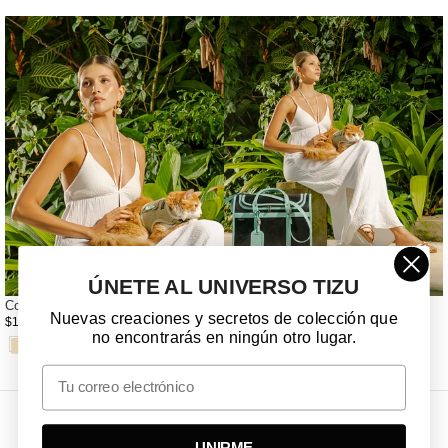
ÚNETE AL UNIVERSO TIZU
Corso Rilievo Miuth 2XS
BOLSO 11/4
Nuevas creaciones y secretos de colección que
$170.000 COP
$550.000 COP
no encontrarás en ningún otro lugar.
Email