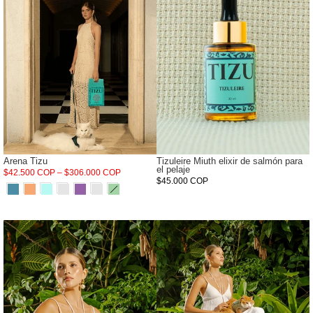
Arena Tizu
Tizuleire Miuth elixir de salmón para
el pelaje
$42.500 COP – $306.000 COP
$45.000 COP