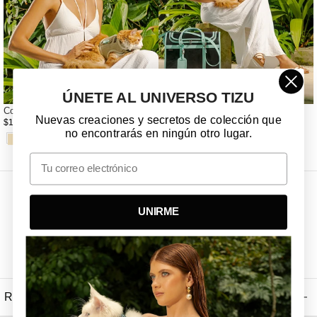
ÚNETE AL UNIVERSO TIZU
Corso Rilievo Miuth 2XS
BOLSO 11/4
Nuevas creaciones y secretos de colección que
$170.000 COP
$550.000 COP
no encontrarás en ningún otro lugar.
Email
UNIRME
Recibe Nuestras Ultimas Noticias