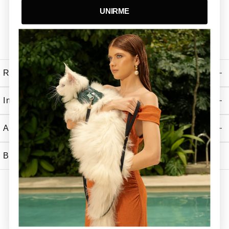
UNIRME
Recibe Nuestras Ultimas Noticias
Información
Atención al Cliente
Boutiques Tizu
Tizu 2026. All Rights reserved