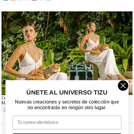
ÚNETE AL UNIVERSO TIZU
Corso Rilievo Miuth 2XS
BOLSO 11/4
Nuevas creaciones y secretos de colección que
$170.000 COP
$550.000 COP
no encontrarás en ningún otro lugar.
Email