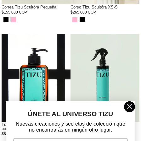
Correa Tizu Scultóra Pequeña
Corso Tizu Scultóra XS-S
$155.000 COP
$265.000 COP
ÚNETE AL UNIVERSO TIZU
Nuevas creaciones y secretos de colección que
Tizuleire elixir de salmón para el
Tizunuit - Bruma de Serenidad
pelaje
no encontrarás en ningún otro lugar.
$45.000 COP
$85.000 COP
Email