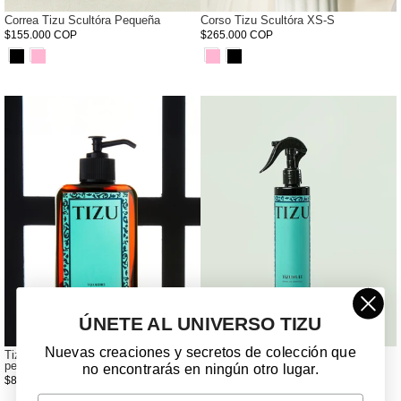
Correa Tizu Scultóra Pequeña
Corso Tizu Scultóra XS-S
$155.000 COP
$265.000 COP
ÚNETE AL UNIVERSO TIZU
Nuevas creaciones y secretos de colección que
Tizuleire elixir de salmón para el
Tizunuit - Bruma de Serenidad
pelaje
no encontrarás en ningún otro lugar.
$45.000 COP
$85.000 COP
Email