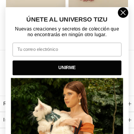
ÚNETE AL UNIVERSO TIZU
Nudo Habsburgo Azul
Nudo Habsburgo Rosa
$35.000 COP
$35.000 COP
Nuevas creaciones y secretos de colección que
no encontrarás en ningún otro lugar.
Email
UNIRME
Recibe Nuestras Ultimas Noticias
Información